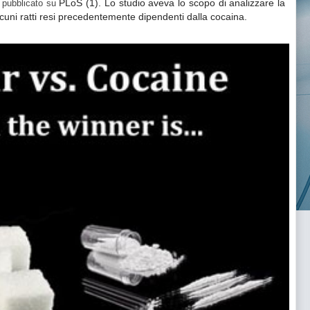
PLoS (1). Lo studio aveva lo scopo di analizzare la
7 pubblicato su
cuni ratti resi precedentemente dipendenti dalla cocaina.