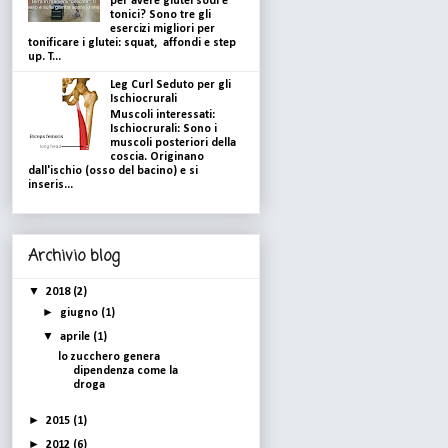
per avere glutei sodi e
tonici? Sono tre gli
esercizi migliori per
tonificare i glutei: squat, affondi e step
up. T...
Leg Curl Seduto per gli
Ischiocrurali
Muscoli interessati:
Ischiocrurali: Sono i
muscoli posteriori della
coscia. Originano
dall'ischio (osso del bacino) e si
inseris...
Archivio blog
▼
2018
(2)
►
giugno
(1)
▼
aprile
(1)
lo zucchero genera
dipendenza come la
droga
►
2015
(1)
►
2012
(6)