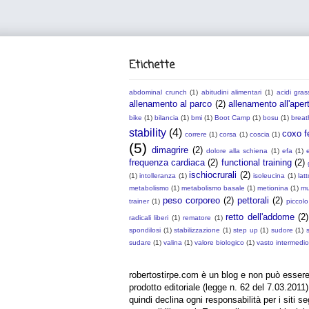
Etichette
abdominal crunch
(1)
abitudini alimentari
(1)
acidi gras
allenamento al parco
(2)
allenamento all'aper
bike
(1)
bilancia
(1)
bmi
(1)
Boot Camp
(1)
bosu
(1)
breat
stability
(4)
coxo f
correre
(1)
corsa
(1)
coscia
(1)
(5)
dimagrire
(2)
dolore alla schiena
(1)
efa
(1)
e
frequenza cardiaca
(2)
functional training
(2)
ischiocrurali
(2)
(1)
intolleranza
(1)
isoleucina
(1)
lat
metabolismo
(1)
metabolismo basale
(1)
metionina
(1)
mu
peso corporeo
(2)
pettorali
(2)
trainer
(1)
piccolo
retto dell'addome
(2)
radicali liberi
(1)
rematore
(1)
spondilosi
(1)
stabilizzazione
(1)
step up
(1)
sudore
(1)
sudare
(1)
valina
(1)
valore biologico
(1)
vasto intermedio
robertostirpe.com è un blog e non può essere
prodotto editoriale (legge n. 62 del 7.03.2011)
quindi declina ogni responsabilità per i siti s