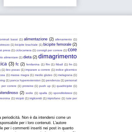
alimentazione
(2)
ominali bassi
(1)
allenamento
(1)
bicipite femorale
(2)
attrezzo
(1)
bicipite brachiale
(1)
core
st press
(1)
ciclocamera
(1)
consigli per correre
(1)
dimagrimento
dieta
(2)
rio alimentare
(1)
cica
(3)
fc
(2)
fenilanina
(1)
ffm
(1)
fitball
(1)
fm
(1)
g
(1)
ileo psoas
(1)
imparare a correre
(1)
indice glicemico
assa
(1)
massa magra
(1)
medio gluteo
(1)
melagrana
(1)
ning
(1)
panca hyperextension
(1)
pendenza
(1)
personal
per correre
(1)
proteine
(1)
push up
(1)
quadricipite
(1)
itendinoso
(2)
sodio
(1)
spalla
(1)
spondilolistesi
(1)
treonina
(1)
tricipiti
(1)
trigliceridi
(1)
triptofano
(1)
tute per
a periodicità. Non è da intendersi come un
sponsabile per i loro contenuti. L'autore
ile per i commenti inseriti nei post in quanto