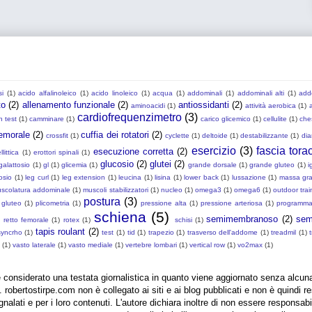
si
(1)
acido alfalinoleico
(1)
acido linoleico
(1)
acqua
(1)
addominali
(1)
addominali alti
(1)
add
to
(2)
allenamento funzionale
(2)
antiossidanti
(2)
aminoacidi
(1)
attività aerobica
(1)
cardiofrequenzimetro
(3)
h test
(1)
camminare
(1)
carico glicemico
(1)
cellulite
(1)
che
emorale
(2)
cuffia dei rotatori
(2)
crossfit
(1)
cyclette
(1)
deltoide
(1)
destabilizzante
(1)
dia
esercizio
(3)
fascia tora
esecuzione corretta
(2)
llittica
(1)
erottori spinali
(1)
glucosio
(2)
glutei
(2)
galattosio
(1)
gl
(1)
glicemia
(1)
grande dorsale
(1)
grande gluteo
(1)
i
tosio
(1)
leg curl
(1)
leg extension
(1)
leucina
(1)
lisina
(1)
lower back
(1)
lussazione
(1)
massa gr
scolatura addominale
(1)
muscoli stabilizzatori
(1)
nucleo
(1)
omega3
(1)
omega6
(1)
outdoor trai
postura
(3)
 gluteo
(1)
plicometria
(1)
pressione alta
(1)
pressione arteriosa
(1)
programma 
schiena
(5)
semimembranoso
(2)
sem
retto femorale
(1)
rotex
(1)
schisi
(1)
tapis roulant
(2)
syncrho
(1)
test
(1)
tid
(1)
trapezio
(1)
trasverso dell'addome
(1)
treadmil
(1)
(1)
vasto laterale
(1)
vasto mediale
(1)
vertebre lombari
(1)
vertical row
(1)
vo2max
(1)
 considerato una testata giornalistica in quanto viene aggiornato senza alcun
. robertostirpe.com non è collegato ai siti e ai blog pubblicati e non è quindi re
egnalati e per i loro contenuti. L'autore dichiara inoltre di non essere responsab