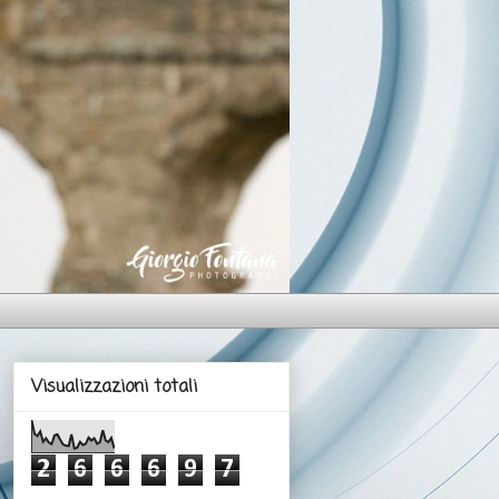
Visualizzazioni totali
2
6
6
6
9
7